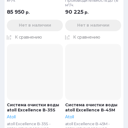
м³/ч.
Производительность до 1,6
м³/ч.
85 950
90 225
р.
р.
Нет в наличии
Нет в наличии
К сравнению
К сравнению
Система очистки воды
Система очистки воды
atoll Excellence B-35S
atoll Excellence B-45M
Atoll
Atoll
atoll Excellence B-35S -
atoll Excellence B-45M -