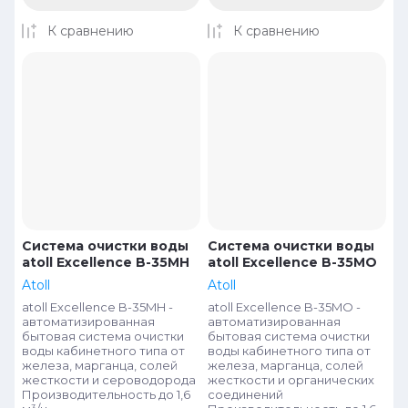
К сравнению
К сравнению
Система очистки воды
Система очистки воды
atoll Excellence B-35MH
atoll Excellence B-35MO
Atoll
Atoll
atoll Excellence B-35MH -
atoll Excellence B-35MО -
автоматизированная
автоматизированная
бытовая система очистки
бытовая система очистки
воды кабинетного типа от
воды кабинетного типа от
железа, марганца, солей
железа, марганца, солей
жесткости и сероводорода
жесткости и органических
Производительность до 1,6
соединений