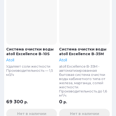
Цена - возрастание
Название - Я-А
Название - А-Я
Система очистки воды
Система очистки воды
atoll Excellence B-10S
atoll Excellence B-35M
Atoll
Atoll
Удаляет соли жесткости
atoll Excellence B-35M -
Производительность — 1,5
автоматизированная
м3/ч
бытовая система очистки
воды кабинетного типа от
железа, марганца, солей
жесткости.
Производительность до 1,6
м³/ч.
69 300
0
р.
р.
Нет в наличии
Нет в наличии