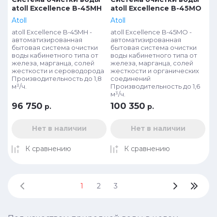
atoll Excellence B-45MH
atoll Excellence B-45MO
Atoll
Atoll
atoll Excellence B-45MH -
atoll Excellence B-45MО -
автоматизированная
автоматизированная
бытовая система очистки
бытовая система очистки
воды кабинетного типа от
воды кабинетного типа от
железа, марганца, солей
железа, марганца, солей
жесткости и сероводорода
жесткости и органических
Производительность до 1,8
соединений
м³/ч.
Производительность до 1,6
м³/ч.
96 750
100 350
р.
р.
Нет в наличии
Нет в наличии
К сравнению
К сравнению
1
2
3