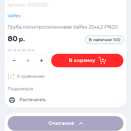
Артикул:
10102025Г
Valfex
Труба полипропиленовая Valfex 25x4,2 PN20
80
р.
В наличии
100
от 4 м по 4 м
В корзину
К сравнению
Поделиться
Распечатать
Описание